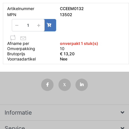
Artikelnummer
CCEEM0132
MPN
13502
Afname per
onverpakt 1 stuk(s)
Omverpakking
10
Brutoprijs
€ 13,20
Voorraadartikel
Nee
Informatie
Service