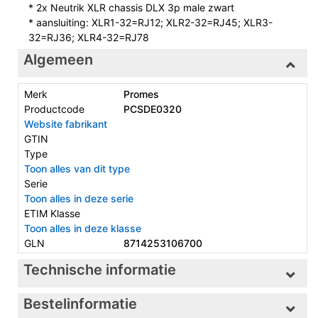
* 2x Neutrik XLR chassis DLX 3p male zwart
* aansluiting: XLR1-32=RJ12; XLR2-32=RJ45; XLR3-
32=RJ36; XLR4-32=RJ78
Algemeen
Merk
Promes
Productcode
PCSDE0320
Website fabrikant
GTIN
Type
Toon alles van dit type
Serie
Toon alles in deze serie
ETIM Klasse
Toon alles in deze klasse
GLN
8714253106700
Technische informatie
Bestelinformatie