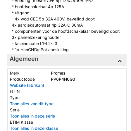
* voeding: toestel CEE 5p 125A 400V IP67
* hoofdschakelaar 4p 125A
* uitgang:
- 4x wcd CEE 5p 32A 400V, beveiligd door:
4x aardlekautomaat 4p 32A-C 30mA
* componenten voor de hoofdschakelaar beveiligd door:
3x paneelzekeringhouder
- faseindicatie L1-L2-L3
* 1x HanGND/cPot aansluiting
Algemeen
Merk
Promes
Productcode
PP6P4H0G0
Website fabrikant
GTIN
Type
Toon alles van dit type
Serie
Toon alles in deze serie
ETIM Klasse
Toon alles in deze klasse