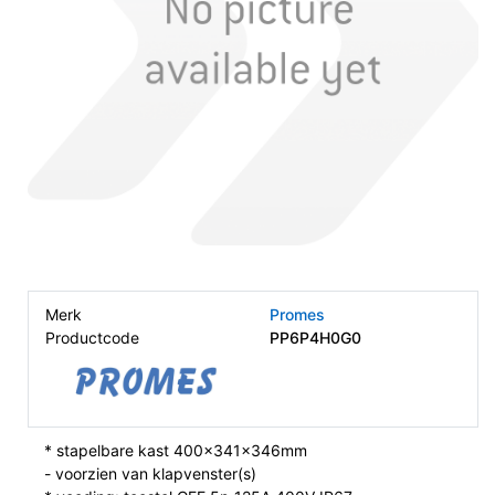
Merk
Promes
Productcode
PP6P4H0G0
* stapelbare kast 400x341x346mm
- voorzien van klapvenster(s)