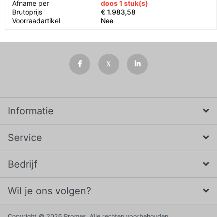
Afname per
doos 1 stuk(s)
Brutoprijs
€ 1.983,58
Voorraadartikel
Nee
Informatie
Service
Bedrijf
Wil je ons volgen?
Copyright © 2026 Promes. Alle rechten voorbehouden.