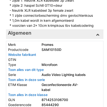
* zijde 1: Neutrik XLR kabeldeel 3p zwart
* zijde 2: haspel Schill GT10+deur
- Neutrik XLR kabeldeel 3p female zwart
* 1 zijde connectorbescherming dmv gevlochtenkous
* 1,0m kabel wordt in kern afgemonteerd
* voorzien van 2x 10cm krimpkous tbv kabelcodering
Algemeen
Merk
Promes
Productcode
SAM10150D
Website fabrikant
GTIN
Type
Microfoon
Toon alles van dit type
Serie
Audio Video Lighting kabels
Toon alles in deze serie
ETIM Klasse
Geconfectioneerde AV-
kabel
Toon alles in deze klasse
GLN
8714253106700
Goederencode
85444290