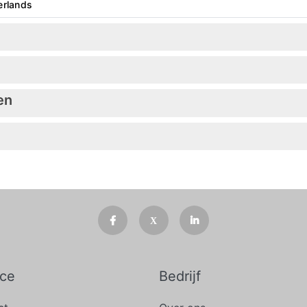
erlands
en
ice
Bedrijf