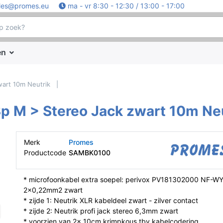
les@promes.eu
ma - vr 8:30 - 12:30 / 13:00 - 17:00
en
wart 10m Neutrik
p M > Stereo Jack zwart 10m Ne
Merk
Promes
Productcode
SAMBK0100
* microfoonkabel extra soepel: perivox PV181302000 NF-W
2x0,22mm2 zwart
* zijde 1: Neutrik XLR kabeldeel zwart - zilver contact
* zijde 2: Neutrik profi jack stereo 6,3mm zwart
* voorzien van 2x 10cm krimpkous tbv kabelcodering