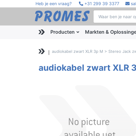
Heb je een vraag?
+31 299 39 3377
sa
Producten
Markten & Oplossing
audiokabel zwart XLR 3p M > Stereo Jack z
audiokabel zwart XLR 3