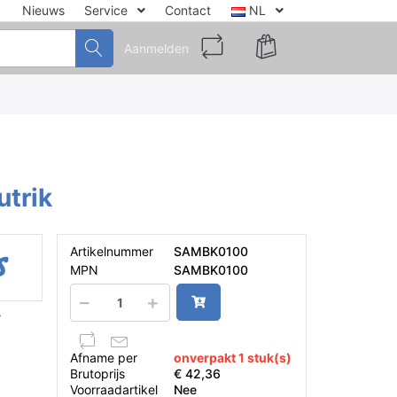
Nieuws
Service
Contact
NL
Aanmelden
utrik
Artikelnummer
SAMBK0100
MPN
SAMBK0100
Y
Afname per
onverpakt 1 stuk(s)
Brutoprijs
€ 42,36
Voorraadartikel
Nee