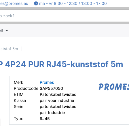
les@promes.eu
ma - vr 8:30 - 12:30 / 13:00 - 17:00
en
ststof 5m
P 4P24 PUR RJ45-kunststof 5m
Merk
Promes
Productcode
SAP557050
ETIM
Patchkabel twisted
Klasse
pair voor industrie
Serie
patchkabel twisted
pair Industrie
Type
RJ45