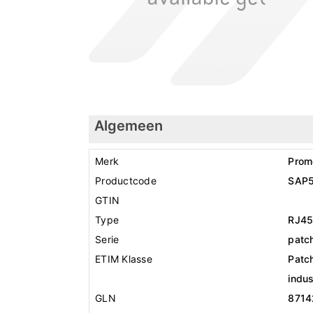
Algemeen
Merk
Prom
Productcode
SAP
GTIN
Type
RJ4
Serie
patch
ETIM Klasse
Patch
indus
GLN
8714