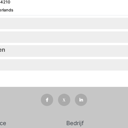
44210
erlands
en
ice
Bedrijf