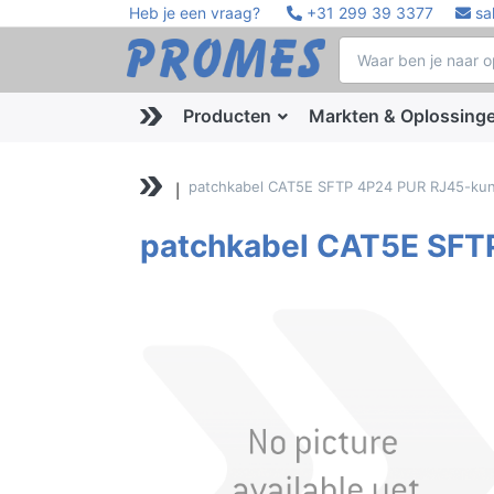
Heb je een vraag?
+31 299 39 3377
sa
Producten
Markten & Oplossing
patchkabel CAT5E SFTP 4P24 PUR RJ45-kun
patchkabel CAT5E SFT