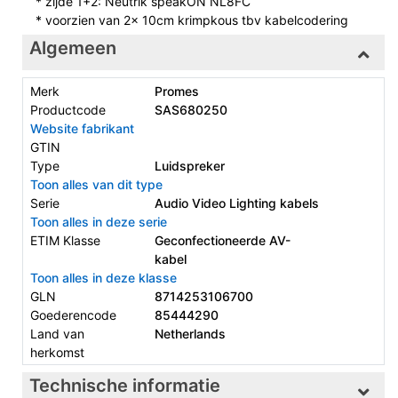
* zijde 1+2: Neutrik speakON NL8FC
* voorzien van 2x 10cm krimpkous tbv kabelcodering
Algemeen
Merk
Promes
Productcode
SAS680250
Website fabrikant
GTIN
Type
Luidspreker
Toon alles van dit type
Serie
Audio Video Lighting kabels
Toon alles in deze serie
ETIM Klasse
Geconfectioneerde AV-
kabel
Toon alles in deze klasse
GLN
8714253106700
Goederencode
85444290
Land van
Netherlands
herkomst
Technische informatie