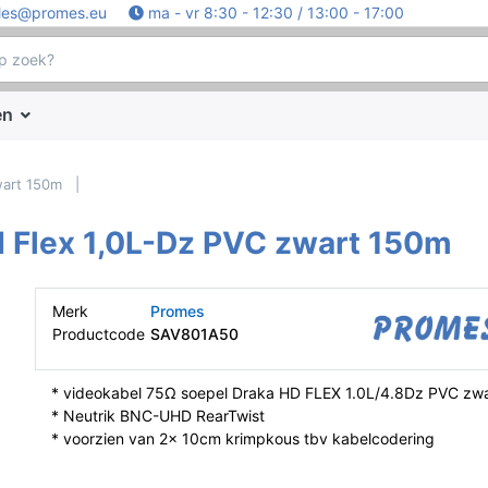
les@promes.eu
ma - vr 8:30 - 12:30 / 13:00 - 17:00
en
wart 150m
 Flex 1,0L-Dz PVC zwart 150m
Merk
Promes
Productcode
SAV801A50
* videokabel 75Ω soepel Draka HD FLEX 1.0L/4.8Dz PVC zwa
* Neutrik BNC-UHD RearTwist
* voorzien van 2x 10cm krimpkous tbv kabelcodering