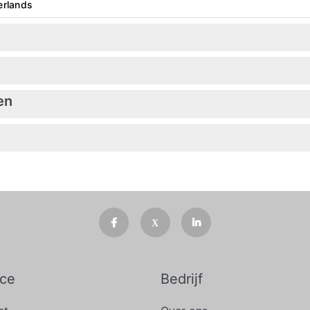
erlands
en
ice
Bedrijf