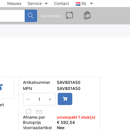
Nieuws
Service
Contact
NL
Aanmelden
Artikelnummer
SAV801A50
MPN
SAV801A50
rt
Afname per
onverpakt 1 stuk(s)
Brutoprijs
€ 592,54
Voorraadartikel
Nee