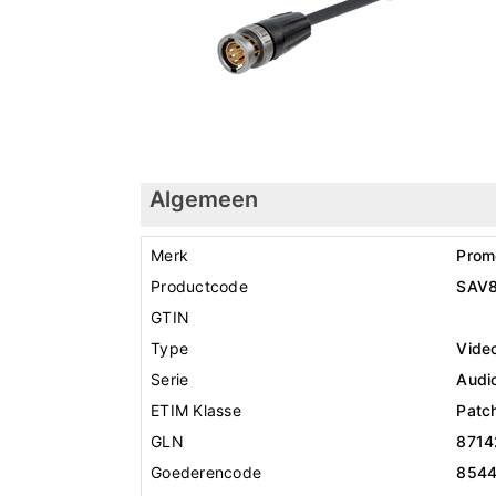
Algemeen
Merk
Prom
Productcode
SAV
GTIN
Type
Vide
Serie
Audio
ETIM Klasse
Patc
GLN
8714
Goederencode
854