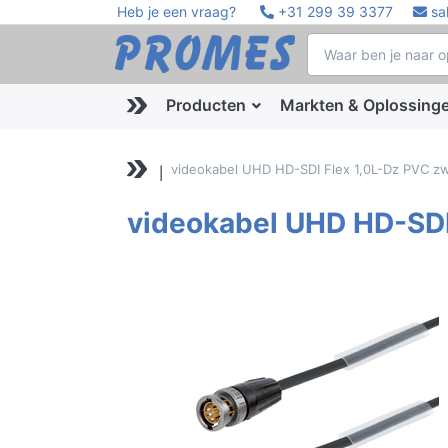
Heb je een vraag?
+31 299 39 3377
sa
Producten
Markten & Oplossing
videokabel UHD HD-SDI Flex 1,0L-Dz PVC z
videokabel UHD HD-SDI