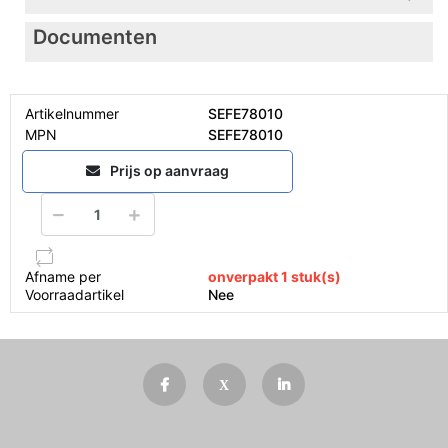
Documenten
Artikelnummer
SEFE78010
MPN
SEFE78010
Prijs op aanvraag
Afname per
onverpakt 1 stuk(s)
Voorraadartikel
Nee