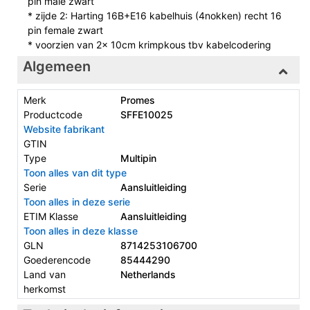
pin male zwart
* zijde 2: Harting 16B+E16 kabelhuis (4nokken) recht 16
pin female zwart
* voorzien van 2x 10cm krimpkous tbv kabelcodering
Algemeen
Merk
Promes
Productcode
SFFE10025
Website fabrikant
GTIN
Type
Multipin
Toon alles van dit type
Serie
Aansluitleiding
Toon alles in deze serie
ETIM Klasse
Aansluitleiding
Toon alles in deze klasse
GLN
8714253106700
Goederencode
85444290
Land van
Netherlands
herkomst