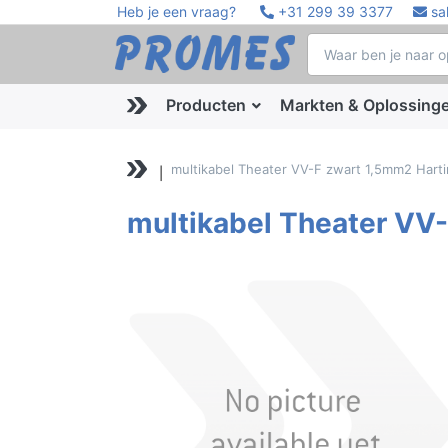
Heb je een vraag?
+31 299 39 3377
sa
Producten
Markten & Oplossing
multikabel Theater VV-F zwart 1,5mm2 Hart
multikabel Theater VV