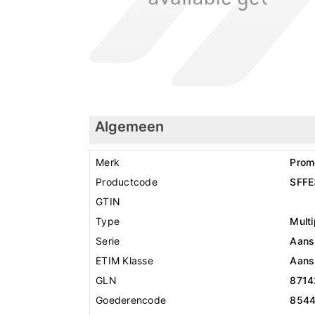
Algemeen
Merk
Prom
Productcode
SFFE
GTIN
Type
Multi
Serie
Aansl
ETIM Klasse
Aansl
GLN
8714
Goederencode
854