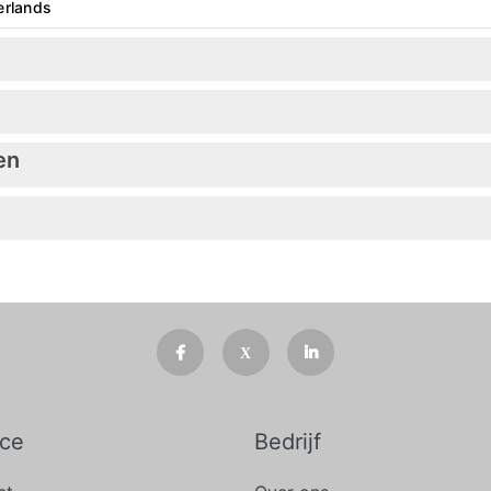
erlands
en
ice
Bedrijf