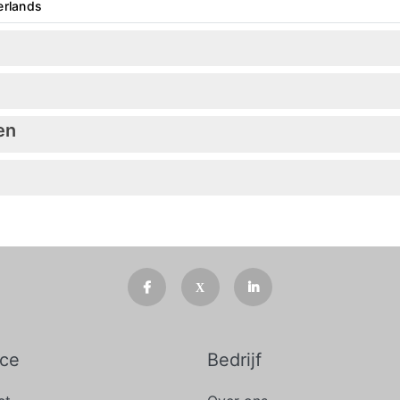
erlands
en
ice
Bedrijf