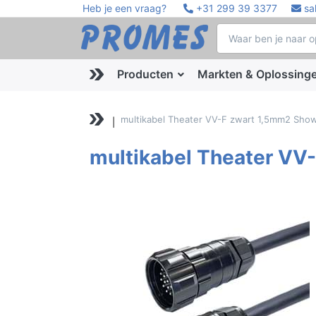
Heb je een vraag?
+31 299 39 3377
sa
Producten
Markten & Oplossing
multikabel Theater VV-F zwart 1,5mm2 Show
multikabel Theater VV