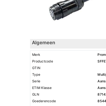
Algemeen
Merk
Prom
Productcode
SFFE
GTIN
Type
Multi
Serie
Aansl
ETIM Klasse
Aansl
GLN
8714
Goederencode
854