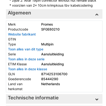
* zijde 2: Alfar 19pin connector without nut female black
* voorzien van 2x 10cm krimpkous tbv kabelcodering
Algemeen
Merk
Promes
Productcode
SFGE60210
Website fabrikant
GTIN
Type
Multipin
Toon alles van dit type
Serie
Aansluitleiding
Toon alles in deze serie
ETIM Klasse
Aansluitleiding
Toon alles in deze klasse
GLN
8714253106700
Goederencode
85444290
Land van
Netherlands
herkomst
Technische informatie