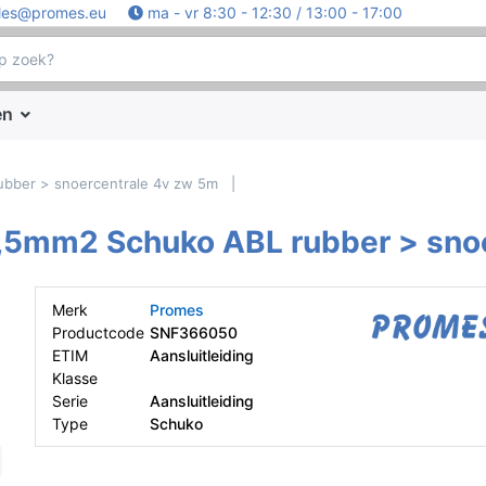
les@promes.eu
ma - vr 8:30 - 12:30 / 13:00 - 17:00
en
ubber > snoercentrale 4v zw 5m
,5mm2 Schuko ABL rubber > sno
Merk
Promes
Productcode
SNF366050
ETIM
Aansluitleiding
Klasse
Serie
Aansluitleiding
Type
Schuko