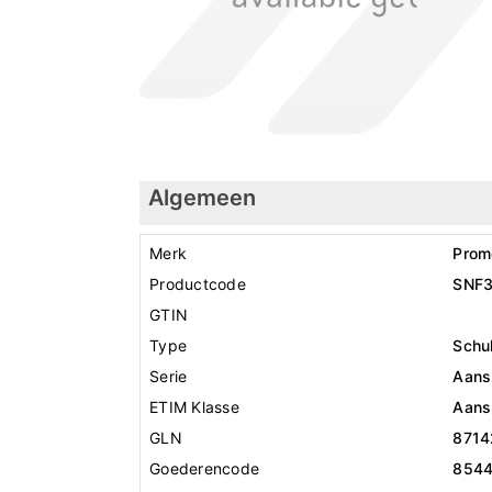
Algemeen
Merk
Prom
Productcode
SNF
GTIN
Type
Schu
Serie
Aansl
ETIM Klasse
Aansl
GLN
8714
Goederencode
854