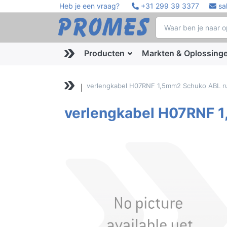
Heb je een vraag?
+31 299 39 3377
sa
Producten
Markten & Oplossing
verlengkabel H07RNF 1,5mm2 Schuko ABL r
verlengkabel H07RNF 1