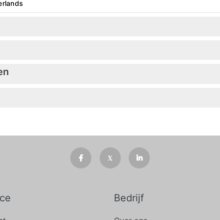
erlands
en
ice
Bedrijf