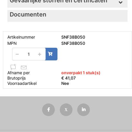
Gevaarlijke stoffen en certificaten
Documenten
Artikelnummer
SNF38B050
MPN
SNF38B050
Afname per
onverpakt 1 stuk(s)
Brutoprijs
€ 41,07
Voorraadartikel
Nee