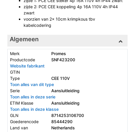
zijde 1: PCE CEE steker 4p 16A 110V 4h IP44 zwart
zijde 2: PCE CEE koppeling 4p 16A 110V 4h IP44
zwart
voorzien van 2x 10cm krimpkous tbv
kabelcodering
Algemeen
Merk
Promes
Productcode
SNF423200
Website fabrikant
GTIN
Type
CEE 110V
Toon alles van dit type
Serie
Aansluitleiding
Toon alles in deze serie
ETIM Klasse
Aansluitleiding
Toon alles in deze klasse
GLN
8714253106700
Goederencode
85444290
Land van
Netherlands