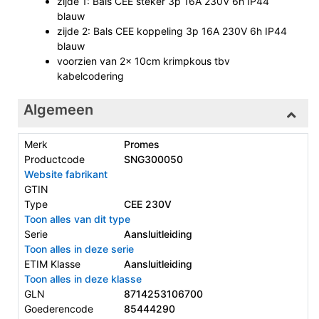
zijde 1: Bals CEE steker 3p 16A 230V 6h IP44
blauw
zijde 2: Bals CEE koppeling 3p 16A 230V 6h IP44
blauw
voorzien van 2x 10cm krimpkous tbv
kabelcodering
Algemeen
Merk
Promes
Productcode
SNG300050
Website fabrikant
GTIN
Type
CEE 230V
Toon alles van dit type
Serie
Aansluitleiding
Toon alles in deze serie
ETIM Klasse
Aansluitleiding
Toon alles in deze klasse
GLN
8714253106700
Goederencode
85444290