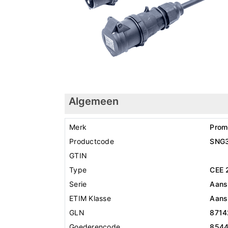
Algemeen
Merk
Prom
Productcode
SNG
GTIN
Type
CEE 
Serie
Aansl
ETIM Klasse
Aansl
GLN
8714
Goederencode
854