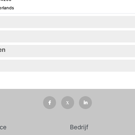
erlands
en
ice
Bedrijf