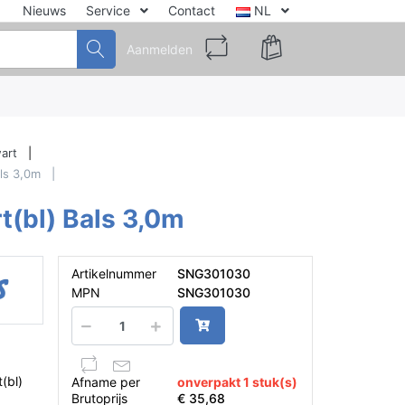
Nieuws
Service
Contact
NL
Aanmelden
art
ls 3,0m
(bl) Bals 3,0m
Artikelnummer
SNG301030
MPN
SNG301030
)
(bl)
Afname per
onverpakt 1 stuk(s)
Brutoprijs
€ 35,68