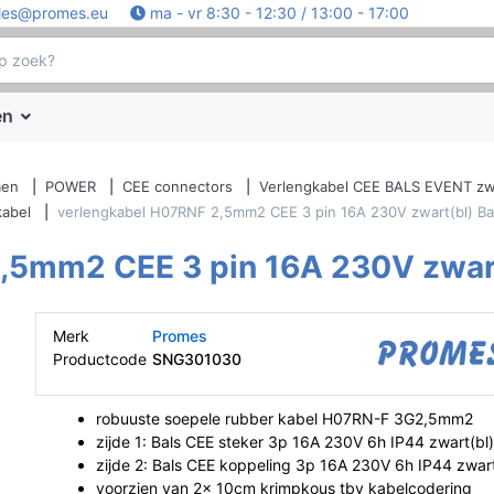
les@promes.eu
ma - vr 8:30 - 12:30 / 13:00 - 17:00
en
men
POWER
CEE connectors
Verlengkabel CEE BALS EVENT zw
kabel
verlengkabel H07RNF 2,5mm2 CEE 3 pin 16A 230V zwart(bl) Ba
,5mm2 CEE 3 pin 16A 230V zwart
Merk
Promes
Productcode
SNG301030
robuuste soepele rubber kabel H07RN-F 3G2,5mm2
zijde 1: Bals CEE steker 3p 16A 230V 6h IP44 zwart(bl
zijde 2: Bals CEE koppeling 3p 16A 230V 6h IP44 zwart
voorzien van 2x 10cm krimpkous tbv kabelcodering