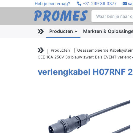
Heb je een vraag?
+31 299 39 3377
sa
Producten
Markten & Oplossing
Producten
Geassembleerde Kabelsyste
CEE 16A 250V 3p blauw zwart Bals EVENT verleng
verlengkabel H07RNF 2