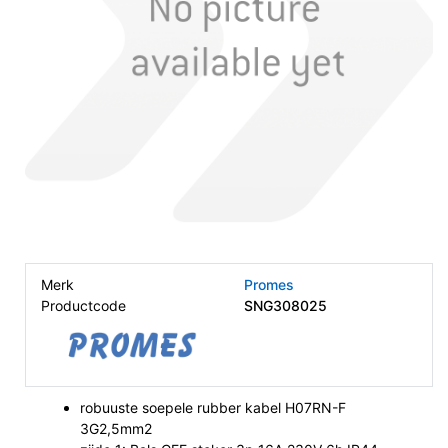
Merk
Promes
Productcode
SNG308025
robuuste soepele rubber kabel H07RN-F
3G2,5mm2