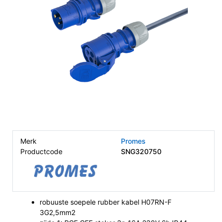
Merk
Promes
Productcode
SNG320750
robuuste soepele rubber kabel H07RN-F
3G2,5mm2