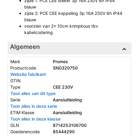
zijde 1: PCE CEE steker 3p 16A 230V 6h IP44
blauw
zijde 2: PCE CEE koppeling 3p 16A 230V 6h IP44
blauw
voorzien van 2x 10cm krimpkous tbv
kabelcodering
Algemeen
Merk
Promes
Productcode
SNG320750
Website fabrikant
GTIN
Type
CEE 230V
Toon alles van dit type
Serie
Aansluitleiding
Toon alles in deze serie
ETIM Klasse
Aansluitleiding
Toon alles in deze klasse
GLN
8714253106700
Goederencode
85444290