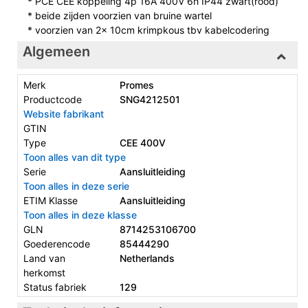
* PCE CEE koppeling 4p 16A 400V 6h IP44 zwart(rood)
* beide zijden voorzien van bruine wartel
* voorzien van 2x 10cm krimpkous tbv kabelcodering
Algemeen
Merk
Promes
Productcode
SNG4212501
Website fabrikant
GTIN
Type
CEE 400V
Toon alles van dit type
Serie
Aansluitleiding
Toon alles in deze serie
ETIM Klasse
Aansluitleiding
Toon alles in deze klasse
GLN
8714253106700
Goederencode
85444290
Land van
Netherlands
herkomst
Status fabriek
129