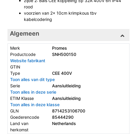
zijde 2: Bals CEE koppeling 5p 32A 400V 6h IP44
rood
voorzien van 2x 10cm krimpkous tbv
kabelcodering
Algemeen
Merk
Promes
Productcode
SNH500150
Website fabrikant
GTIN
Type
CEE 400V
Toon alles van dit type
Serie
Aansluitleiding
Toon alles in deze serie
ETIM Klasse
Aansluitleiding
Toon alles in deze klasse
GLN
8714253106700
Goederencode
85444290
Land van
Netherlands
herkomst