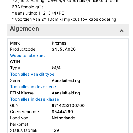
* zijde 2: Harting 10B+K4/4 kabelhuis (4 nokken) recht
63A female grijs
* aansluiting: 1+2+3+4+PE
* voorzien van 2x 10cm krimpkous tbv kabelcodering
Algemeen
Merk
Promes
Productcode
SNJ5JA020
Website fabrikant
GTIN
Type
k4/4
Toon alles van dit type
Serie
Aansluitleiding
Toon alles in deze serie
ETIM Klasse
Aansluitleiding
Toon alles in deze klasse
GLN
8714253106700
Goederencode
85444290
Land van
Netherlands
herkomst
Status fabriek
129