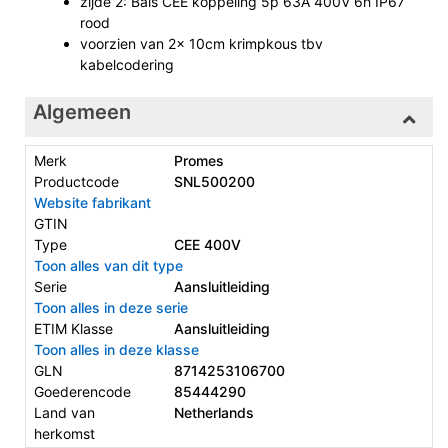
zijde 2: Bals CEE koppeling 5p 63A 400V 6h IP67
rood
voorzien van 2x 10cm krimpkous tbv
kabelcodering
Algemeen
Merk
Promes
Productcode
SNL500200
Website fabrikant
GTIN
Type
CEE 400V
Toon alles van dit type
Serie
Aansluitleiding
Toon alles in deze serie
ETIM Klasse
Aansluitleiding
Toon alles in deze klasse
GLN
8714253106700
Goederencode
85444290
Land van
Netherlands
herkomst