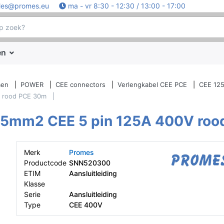
les@promes.eu
ma - vr 8:30 - 12:30 / 13:00 - 17:00
en
men
POWER
CEE connectors
Verlengkabel CEE PCE
CEE 125
V rood PCE 30m
35mm2 CEE 5 pin 125A 400V ro
Merk
Promes
Productcode
SNN520300
ETIM
Aansluitleiding
Klasse
Serie
Aansluitleiding
Type
CEE 400V