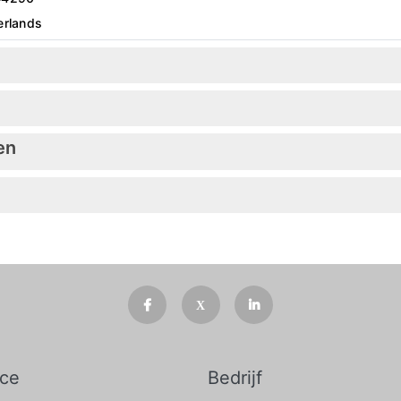
erlands
en
ice
Bedrijf