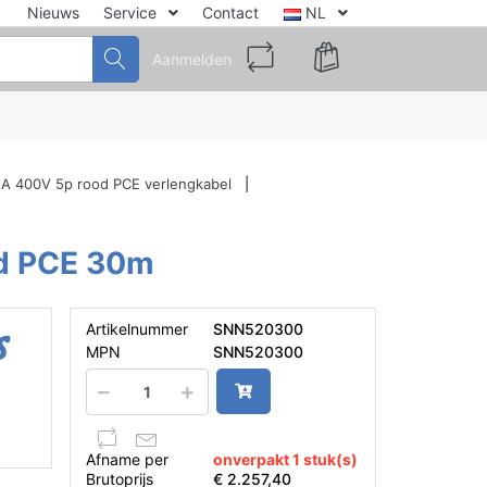
Nieuws
Service
Contact
NL
Aanmelden
A 400V 5p rood PCE verlengkabel
od PCE 30m
Artikelnummer
SNN520300
MPN
SNN520300
Afname per
onverpakt 1 stuk(s)
Brutoprijs
€ 2.257,40