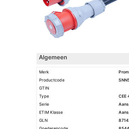
Algemeen
Merk
Prom
Productcode
SNN
GTIN
Type
CEE 
Serie
Aansl
ETIM Klasse
Aansl
GLN
8714
Goederencode
854