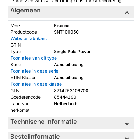
* voorzien van 2x 10cm krimpkous tbv kabelcodering
Algemeen
Merk
Promes
Productcode
SNT100050
Website fabrikant
GTIN
Type
Single Pole Power
Toon alles van dit type
Serie
Aansluitleiding
Toon alles in deze serie
ETIM Klasse
Aansluitleiding
Toon alles in deze klasse
GLN
8714253106700
Goederencode
85444290
Land van
Netherlands
herkomst
Technische informatie
Bestelinformatie