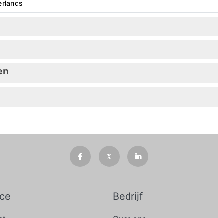
erlands
en
ice
Bedrijf