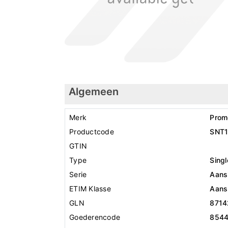
Algemeen
Merk
Prom
Productcode
SNT
GTIN
Type
Sing
Serie
Aansl
ETIM Klasse
Aansl
GLN
8714
Goederencode
854