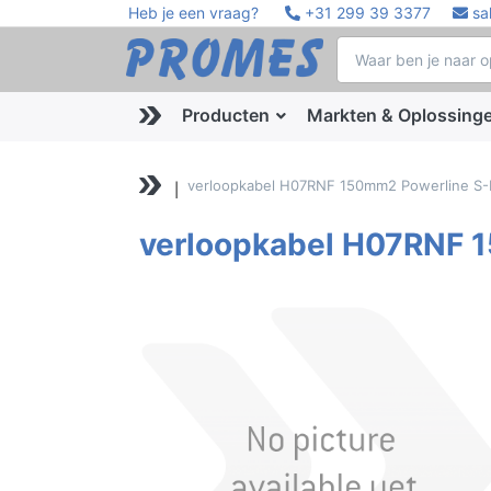
Heb je een vraag?
+31 299 39 3377
sa
Producten
Markten & Oplossing
verloopkabel H07RNF 150mm2 Powerline S-
verloopkabel H07RNF 