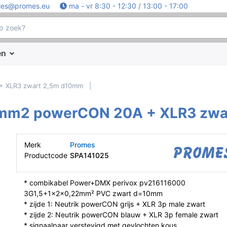
les@promes.eu
ma - vr 8:30 - 12:30 / 13:00 - 17:00
en
 XLR3 zwart 2,5m d10mm
mm2 powerCON 20A + XLR3 zwa
Merk
Promes
Productcode
SPA141025
* combikabel Power+DMX perivox pv216116000
3G1,5+1x2x0,22mm² PVC zwart d=10mm
* zijde 1: Neutrik powerCON grijs + XLR 3p male zwart
* zijde 2: Neutrik powerCON blauw + XLR 3p female zwart
* signaalpaar verstevigd met gevlochten kous