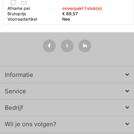
Afname per
onverpakt 1 stuk(s)
Brutoprijs
€ 89,57
Voorraadartikel
Nee
Informatie
Service
Bedrijf
Wil je ons volgen?