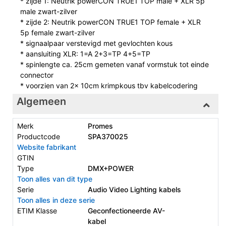
* zijde 1: Neutrik powerCON TRUE1 TOP male + XLR 5p
male zwart-zilver
* zijde 2: Neutrik powerCON TRUE1 TOP female + XLR
5p female zwart-zilver
* signaalpaar verstevigd met gevlochten kous
* aansluiting XLR: 1=A 2+3=TP 4+5=TP
* spinlengte ca. 25cm gemeten vanaf vormstuk tot einde
connector
* voorzien van 2x 10cm krimpkous tbv kabelcodering
Algemeen
Merk
Promes
Productcode
SPA370025
Website fabrikant
GTIN
Type
DMX+POWER
Toon alles van dit type
Serie
Audio Video Lighting kabels
Toon alles in deze serie
ETIM Klasse
Geconfectioneerde AV-
kabel