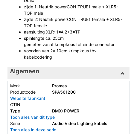
Draka
zijde 1: Neutrik powerCON TRUE1 male + XLR5-
TOP male
zijde 2: Neutrik powerCON TRUE1 female + XLR5-
TOP female
aansluiting XLR: 1=A 2+3=TP
spinlengte ca. 25cm
gemeten vanaf krimpkous tot einde connector
voorzien van 2x 10cm krimpkous tbv
kabelcodering
Algemeen
Merk
Promes
Productcode
SPA561200
Website fabrikant
GTIN
Type
DMX+POWER
Toon alles van dit type
Serie
Audio Video Lighting kabels
Toon alles in deze serie