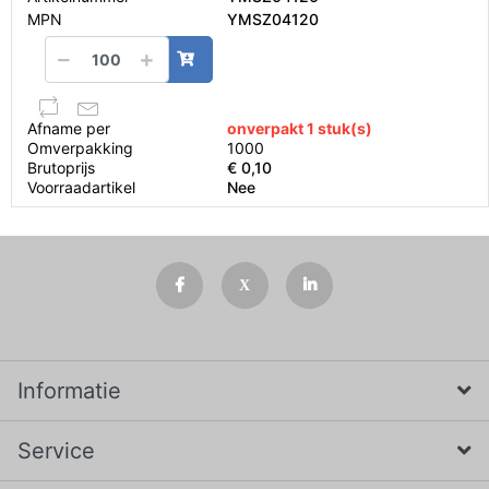
MPN
YMSZ04120
Afname per
onverpakt 1 stuk(s)
Omverpakking
1000
Brutoprijs
€ 0,10
Voorraadartikel
Nee
Informatie
Service