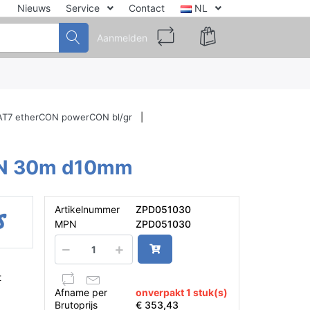
Nieuws
Service
Contact
NL
Aanmelden
AT7 etherCON powerCON bl/gr
ON 30m d10mm
Artikelnummer
ZPD051030
MPN
ZPD051030
t
Afname per
onverpakt 1 stuk(s)
Brutoprijs
€ 353,43
t