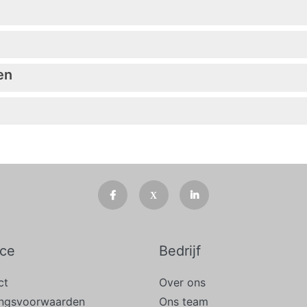
en
ice
Bedrijf
ct
Over ons
ingsvoorwaarden
Ons team