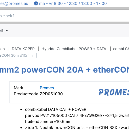
les@promes.eu
ma - vr 8:30 - 12:30 / 13:00 - 17:00
en
men
DATA KOPER
Hybride Combikabel POWER + DATA
combi C
erCON 30m d10mm
5mm2 powerCON 20A + etherC
Merk
Promes
Productcode
ZPD051030
combikabel DATA CAT + POWER
perivox PV217105000 CAT7 4PxAWG26/7+3x1,5 zwar
buitendiameter=10.6mm
zijde 1: Neutrik powerCON grijs + etherCON BSX zwar