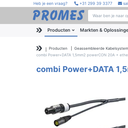
Heb je een vraag?
+31 299 39 3377
sa
Producten
Markten & Oplossing
Producten
Geassembleerde Kabelsyste
combi Power+DATA 1,5mm2 powerCON 20A + eth
combi Power+DATA 1,