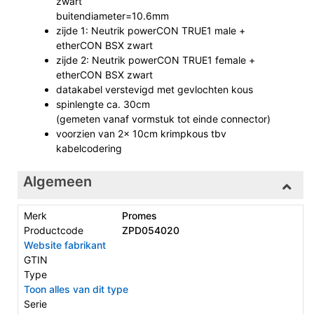
zwart
buitendiameter=10.6mm
zijde 1: Neutrik powerCON TRUE1 male +
etherCON BSX zwart
zijde 2: Neutrik powerCON TRUE1 female +
etherCON BSX zwart
datakabel verstevigd met gevlochten kous
spinlengte ca. 30cm
(gemeten vanaf vormstuk tot einde connector)
voorzien van 2x 10cm krimpkous tbv
kabelcodering
Algemeen
Merk
Promes
Productcode
ZPD054020
Website fabrikant
GTIN
Type
Toon alles van dit type
Serie