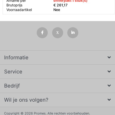
Afname per
onverpakt 1 stuk(s)
Brutoprijs
€ 261,17
Voorraadartikel
Nee
Informatie
Service
Bedrijf
Wil je ons volgen?
Copyright © 2026 Promes. Alle rechten voorbehouden.